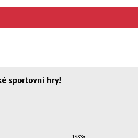
é sportovní hry!
1583x