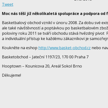
Tweet
Moc nás těší již několikaletá spolupráce a podpora od
Basketbalový obchod vznikl v únoru 2008. Za dobu své exis
ale také návštěvností a poptávkou po basketbalovém zbož
poloviny roku 2011 se tváří obchodu stává hvězdný pivot 
a individuální přístup ke každému zákazníkovi je samozřej
Koukněte na eshop
http://www.basket-obchod.cz
nebo navš
Basketobchod – Jateční 1197/23, 170 00 Praha 7
Hooptown – Kounicova 20, Areál Sokol Brno
Děkujeme!