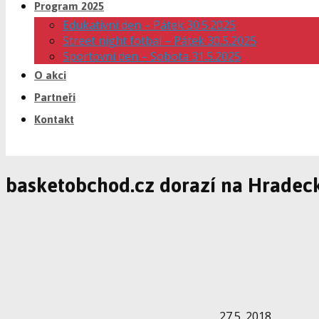
Program 2025
Edukativní den – Pátek 30.5.2025
Street night fotbal – Pátek 30.5.2025
Sportovní den – Sobota 31.5.2025
O akci
Partneři
Kontakt
basketobchod.cz dorazí na Hradeck
27.5. 2018