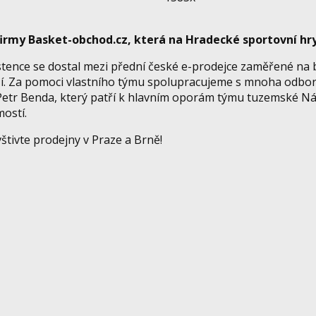
 firmy Basket-obchod.cz, která na Hradecké sportovní hr
tence se dostal mezi přední české e-prodejce zaměřené na b
í. Za pomoci vlastního týmu spolupracujeme s mnoha odbor
Petr Benda, který patří k hlavním oporám týmu tuzemské Ná
mostí.
tivte prodejny v Praze a Brně!