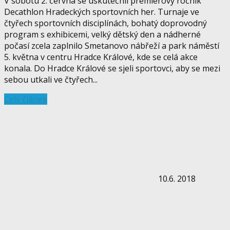
V sobotu 2. června se uskutečnil premiérový ročník
Decathlon Hradeckých sportovních her. Turnaje ve
čtyřech sportovních disciplínách, bohatý doprovodný
program s exhibicemi, velký dětský den a nádherné
počasí zcela zaplnilo Smetanovo nábřeží a park náměstí
5. května v centru Hradce Králové, kde se celá akce
konala. Do Hradce Králové se sjeli sportovci, aby se mezi
sebou utkali ve čtyřech...
Celý článek
10.6. 2018