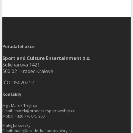
Pořadatel akce
Sport and Culture Entertainment z.s.
Selicharova 1421
500 02 Hradec Králové
IČO: 05020212
Kontakty
Mgr. Marek Trejtnar
Email: marek@hradeckesportovnihry.cz
Mobil: +420 776 045 900
Matěj Jarkovský
Email: matej@hradeckesportovnihry.cz