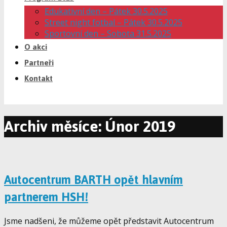
Edukativní den – Pátek 30.5.2025
Street night fotbal – Pátek 30.5.2025
Sportovní den – Sobota 31.5.2025
O akci
Partneři
Kontakt
Archiv měsíce: Únor 2019
Autocentrum BARTH opět hlavním
partnerem HSH!
Jsme nadšeni, že můžeme opět představit Autocentrum