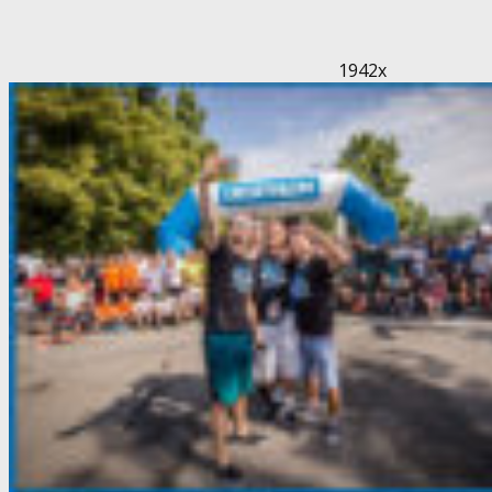
1942x