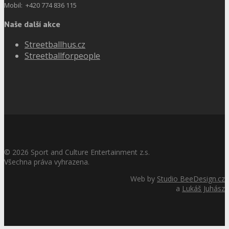
Mobil: +420 774 836 115
Naše další akce
Streetballhus.cz
Streetballforpeople
©
2026
Sport and Culture Entertainment z.s.
Všechna práva vyhrazena.
Web by
Studio BeeDesign.cz
a
Lukáš Juhász