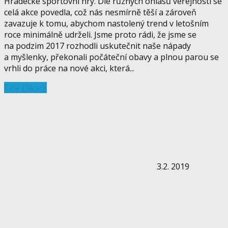
Hradecké sportovní hry. Dle různých ohlasů veřejnosti se
celá akce povedla, což nás nesmírně těší a zároveň
zavazuje k tomu, abychom nastolený trend v letošním
roce minimálně udrželi. Jsme proto rádi, že jsme se
na podzim 2017 rozhodli uskutečnit naše nápady
a myšlenky, překonali počáteční obavy a plnou parou se
vrhli do práce na nové akci, která...
Celý článek
3.2. 2019