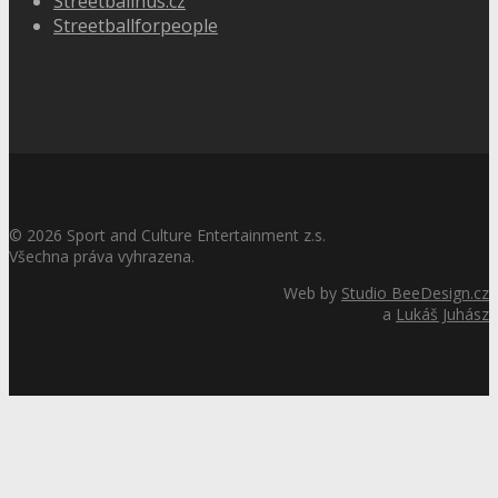
Streetballhus.cz
Streetballforpeople
©
2026
Sport and Culture Entertainment z.s.
Všechna práva vyhrazena.
Web by
Studio BeeDesign.cz
a
Lukáš Juhász