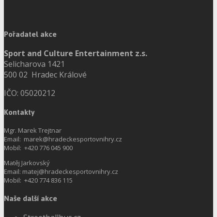
Pořadatel akce
Sport and Culture Entertainment z.s.
Selicharova 1421
500 02 Hradec Králové
IČO: 05020212
Kontakty
Mgr. Marek Trejtnar
Email: marek@hradeckesportovnihry.cz
Mobil: +420 776 045 900
Matěj Jarkovský
Email: matej@hradeckesportovnihry.cz
Mobil: +420 774 836 115
Naše další akce