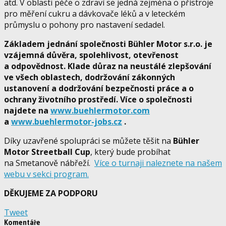
atd. V oblasti péče o zdraví se jedná zejména o přístroje
pro měření cukru a dávkovače léků a v leteckém
průmyslu o pohony pro nastavení sedadel.
Základem jednání společnosti Bühler Motor s.r.o. je
vzájemná důvěra, spolehlivost, otevřenost
a odpovědnost. Klade důraz na neustálé zlepšování
ve všech oblastech, dodržování zákonných
ustanovení a dodržování bezpečnosti práce a o
ochrany životního prostředí. Více o společnosti
najdete na
www.buehlermotor.com
a
www.buehlermotor-jobs.cz
.
Díky uzavřené spolupráci se můžete těšit na
Bühler
Motor Streetball Cup
, který bude probíhat
na Smetanově nábřeží.
Více o turnaji naleznete na našem
webu v sekci program.
DĚKUJEME ZA PODPORU
Tweet
Komentáře