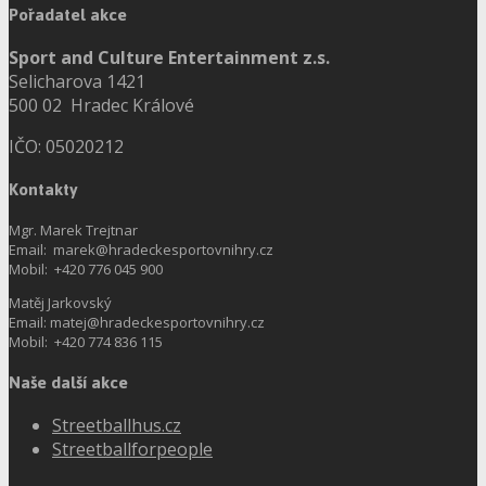
Pořadatel akce
Sport and Culture Entertainment z.s.
Selicharova 1421
500 02 Hradec Králové
IČO: 05020212
Kontakty
Mgr. Marek Trejtnar
Email: marek@hradeckesportovnihry.cz
Mobil: +420 776 045 900
Matěj Jarkovský
Email: matej@hradeckesportovnihry.cz
Mobil: +420 774 836 115
Naše další akce
Streetballhus.cz
Streetballforpeople