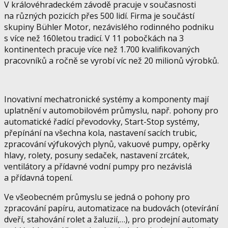
V královéhradeckém závodě pracuje v současnosti
na různých pozicích přes 500 lidí. Firma je součástí
skupiny Bühler Motor, nezávislého rodinného podniku
s více než 160letou tradicí. V 11 pobočkách na 3
kontinentech pracuje více než 1.700 kvalifikovaných
pracovníků a ročně se vyrobí víc než 20 milionů výrobků.
Inovativní mechatronické systémy a komponenty mají
uplatnění v automobilovém průmyslu, např. pohony pro
automatické řadící převodovky, Start-Stop systémy,
přepínání na všechna kola, nastavení sacích trubic,
zpracování výfukových plynů, vakuové pumpy, opěrky
hlavy, rolety, posuny sedaček, nastavení zrcátek,
ventilátory a přídavné vodní pumpy pro nezávislá
a přídavná topení.
Ve všeobecném průmyslu se jedná o pohony pro
zpracování papíru, automatizace na budovách (otevírání
dveří, stahování rolet a žaluzií,…), pro prodejní automaty