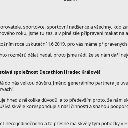
orovatele, sportovce, sportovní nadšence a všechny, kdo za
vého roku, jsme tu zas, a v plné síle připraveni makat na ak
etošním roce uskuteční 1.6.2019, pro vás máme připravených 
to rozměrů dělat nedal, proto jsme rádi, že se nám daří ne
tává společnost Decathlon Hradec Králové!
ládá do nás velkou důvěru. Jméno generálního partnera je uv
rvách“.
je hned z několika důvodů, a to především proto, že nám s
žívá skvěle koresponduje s naší činností a snahou podporov
ářet něco jedinečného a to přesně má skvělý tým pobočky v H