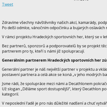
Tweet
Zdravíme všechny návštěvníky našich akcí, kamarády, podp
Po delší odmlce, vánočním odpočinku a bujarých oslavách no
V rámci projektu Hradeckých sportovních her, který se v l
Bez partnerů, sponzorů a podporovatelů by se projekt těch
partnerem pro ty, kteří s námi již spolupracují.
Generálním partnerem Hradeckých sportovních her zús
Generální partner je náš největší partner v projektu a vk
postavení partnera a celá akce se koná „v jeho modrých ba
Jsme rádi, že spolupráce mezi námi a Decathlonem pokraču
Už slogan „Děláme sport dostupnější“, který Decathlon pou
kategoríí.
V neposlední řadě je pro nás důležité nadšení a chuť vytv