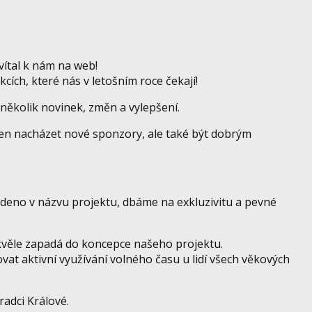
vítal k nám na web!
cích, které nás v letošním roce čekají!
několik novinek, změn a vylepšení.
jen nacházet nové sponzory, ale také být dobrým
edeno v názvu projektu, dbáme na exkluzivitu a pevné
kvěle zapadá do koncepce našeho projektu.
at aktivní využívání volného času u lidí všech věkových
radci Králové.