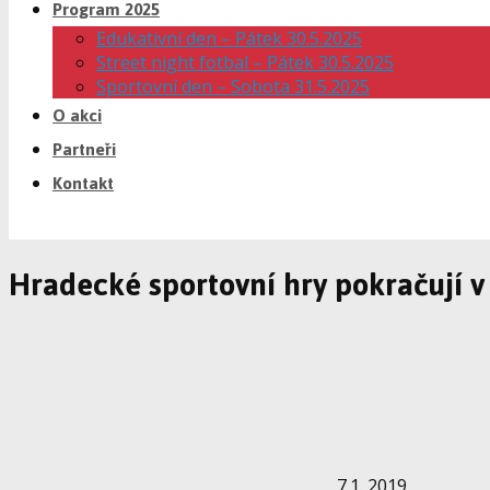
Program 2025
Edukativní den – Pátek 30.5.2025
Street night fotbal – Pátek 30.5.2025
Sportovní den – Sobota 31.5.2025
O akci
Partneři
Kontakt
Hradecké sportovní hry pokračují 
7.1. 2019