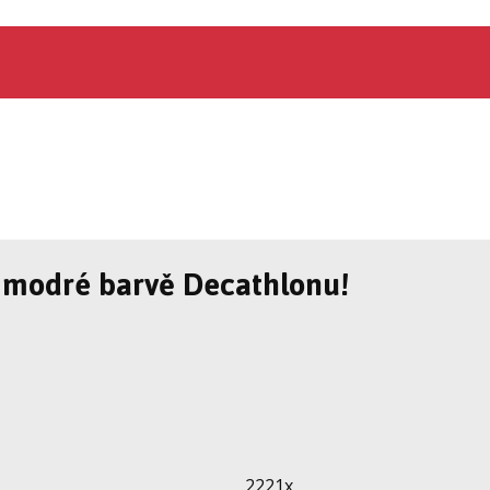
v modré barvě Decathlonu!
2221x