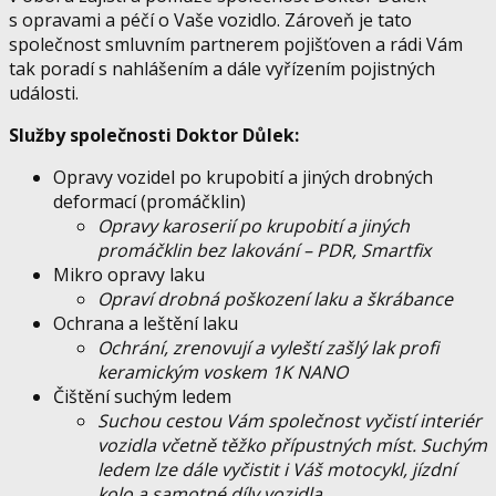
s opravami a péčí o Vaše vozidlo. Zároveň je tato
společnost smluvním partnerem pojišťoven a rádi Vám
tak poradí s nahlášením a dále vyřízením pojistných
události.
Služby společnosti Doktor Důlek:
Opravy vozidel po krupobití a jiných drobných
deformací (promáčklin)
Opravy karoserií po krupobití a jiných
promáčklin bez lakování – PDR, Smartfix
Mikro opravy laku
Opraví drobná poškození laku a škrábance
Ochrana a leštění laku
Ochrání, zrenovují a vyleští zašlý lak profi
keramickým voskem 1K NANO
Čištění suchým ledem
Suchou cestou Vám společnost vyčistí interiér
vozidla včetně těžko přípustných míst. Suchým
ledem lze dále vyčistit i Váš motocykl, jízdní
kolo a samotné díly vozidla