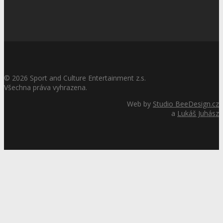
©
2026
Sport and Culture Entertainment z.s.
Všechna práva vyhrazena.
Web by
Studio BeeDesign.cz
a
Lukáš Juhász