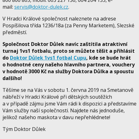
mail:
servis@doktor-dulek.cz
.
V Hradci Králové společnost naleznete na adrese
Pospíšilova třída 1236/18a (za Penny Marketem), Slezské
předměstí.
Společnost Doktor Důlek navíc zaštítila atraktivní
turnaj 1vs1 fotbalu, proto se můžete těšit a přihlásit
do
Doktor Důlek 1vs1 fotbal Cupu
, kde se bude hrát
o hodnotné ceny našeho hlavního partnera, vouchery
v hodnotě 3000 Kč na služby Doktora Důlka a spoustu
dalšího!
Těšíme se na Vás v sobotu 1. června 2019 na Smetanově
nábřeží v Hradci Králové při dětských soutěžích
a v případě zájmu jsme Vám rádi k dispozici a představíme
Vám služby naší společnosti. Najdete nás jednoduše,
jelikož našeho maskota v davu nepřehlédnete!
Tým Doktor Důlek