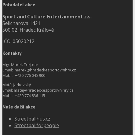
Pořadatel akce
Sport and Culture Entertainment z.s.
Selicharova 1421
500 02 Hradec Králové
IČO: 05020212
Kontakty
Mgr. Marek Trejtnar
Email: marek@hradeckesportovnihry.cz
Mobil: +420 776 045 900
Matěj Jarkovský
Email: matej@hradeckesportovnihry.cz
Mobil: +420 774 836 115
Naše další akce
Streetballhus.cz
Streetballforpeople