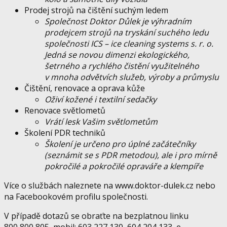
Prodej strojů na čištění suchým ledem
Společnost Doktor Důlek je výhradním
prodejcem strojů na tryskání suchého ledu
společnosti ICS – ice cleaning systems s. r. o.
Jedná se novou dimenzi ekologického,
šetrného a rychlého čistění využitelného
v mnoha odvětvích služeb, výroby a průmyslu
Čištění, renovace a oprava kůže
Oživí kožené i textilní sedačky
Renovace světlometů
Vrátí lesk Vašim světlometům
Školení PDR techniků
Školení je určeno pro úplné začátečníky
(seznámit se s PDR metodou), ale i pro mírně
pokročilé a pokročilé opraváře a klempíře
Více o službách naleznete na www.doktor-dulek.cz nebo
na Facebookovém profilu společnosti.
V případě dotazů se obraťte na bezplatnou linku
800 800 805, mobil: 603 227 130, 604 204 133, e-