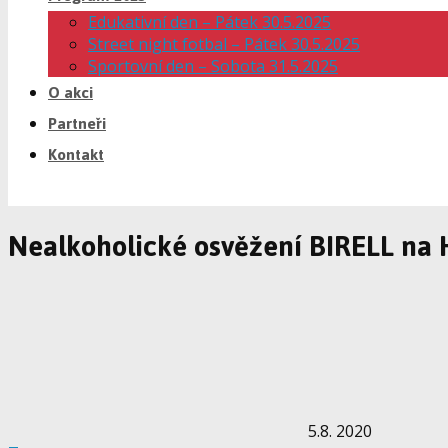
Edukativní den – Pátek 30.5.2025
Street night fotbal – Pátek 30.5.2025
Sportovní den – Sobota 31.5.2025
O akci
Partneři
Kontakt
Nealkoholické osvěžení BIRELL na
5.8. 2020