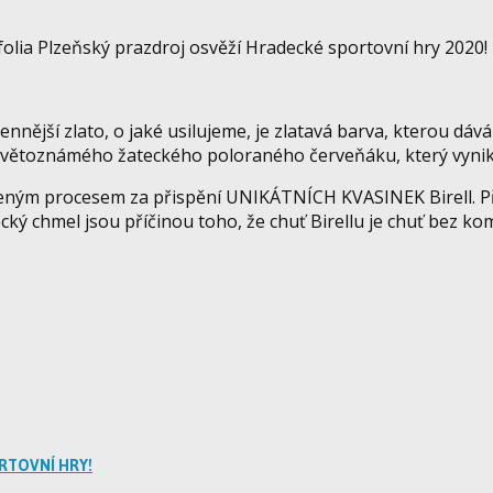
folia Plzeňský prazdroj osvěží Hradecké sportovní hry 2020!
nější zlato, o jaké usilujeme, je zlatavá barva, kterou dáv
 ze světoznámého žateckého poloraného červeňáku, který vyn
šeným procesem za přispění UNIKÁTNÍCH KVASINEK Birell. Přesn
cký chmel jsou příčinou toho, že chuť Birellu je chuť bez k
RTOVNÍ HRY!