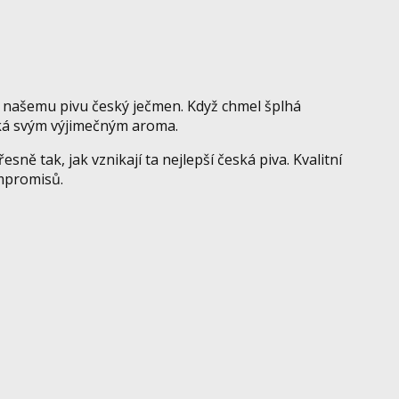
á našemu pivu český ječmen. Když chmel šplhá
iká svým výjimečným aroma.
ě tak, jak vznikají ta nejlepší česká piva. Kvalitní
ompromisů.