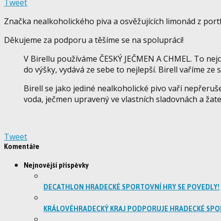
Tweet
Značka nealkoholického piva a osvěžujících limonád z port
Děkujeme za podporu a těšíme se na spolupráci!
V Birellu používáme ČESKÝ JEČMEN A CHMEL. To nejcen
do výšky, vydává ze sebe to nejlepší. Birell vaříme
Birell se jako jediné nealkoholické pivo vaří nepřeru
voda, ječmen upravený ve vlastních sladovnách a žate
Tweet
Komentáře
Nejnovější příspěvky
DECATHLON HRADECKÉ SPORTOVNÍ HRY SE POVEDLY!
KRÁLOVÉHRADECKÝ KRAJ PODPORUJE HRADECKÉ SPO