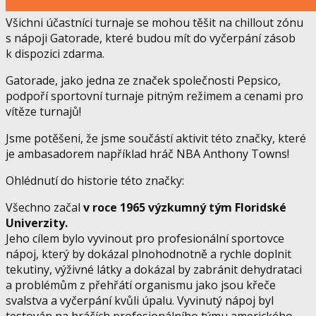
Všichni účastníci turnaje se mohou těšit na chillout zónu
s nápoji Gatorade, které budou mít do vyčerpání zásob
k dispozici zdarma.
Gatorade, jako jedna ze značek společnosti Pepsico,
podpoří sportovní turnaje pitným režimem a cenami pro
vítěze turnajů!
Jsme potěšeni, že jsme součástí aktivit této značky, které
je ambasadorem například hráč NBA Anthony Towns!
Ohlédnutí do historie této značky:
Všechno začal
v roce 1965 výzkumný tým Floridské
Univerzity.
Jeho cílem bylo vyvinout pro profesionální sportovce
nápoj, který by dokázal plnohodnotně a rychle doplnit
tekutiny, výživné látky a dokázal by zabránit dehydrataci
a problémům z přehřátí organismu jako jsou křeče
svalstva a vyčerpání kvůli úpalu. Vyvinutý nápoj byl
testován na hráčích profesionálního týmu amerického