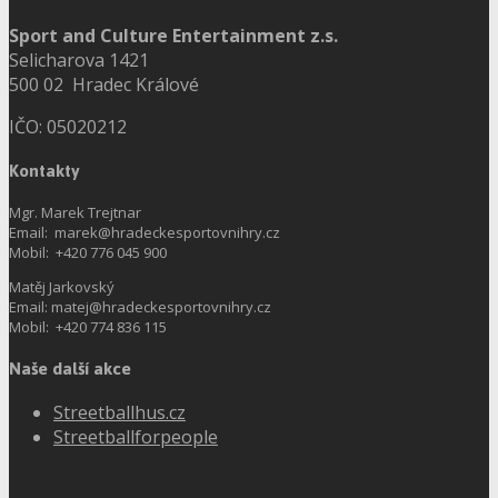
Sport and Culture Entertainment z.s.
Selicharova 1421
500 02 Hradec Králové
IČO: 05020212
Kontakty
Mgr. Marek Trejtnar
Email: marek@hradeckesportovnihry.cz
Mobil: +420 776 045 900
Matěj Jarkovský
Email: matej@hradeckesportovnihry.cz
Mobil: +420 774 836 115
Naše další akce
Streetballhus.cz
Streetballforpeople