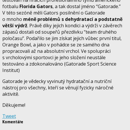
fotbalu
Florida Gators
, a tak dostal jméno “Gatorade.”
V této sezóně měli Gators posilnění o Gatorade
o mnoho
méně problémů s dehydratací a podstatně
větší výdrž
. Právě díky jejich kondici a výdrži v závěrech
záp
asů dostali od soupeřů přezdívku “team druhého
poločasu”. Podařilo se jim získat jejich vůbec první titul,
Orange Bowl, a jako v pohádce se ze samého dna
propracovali až na absolutní vrchol. Ve spolupráci
s vrcholovými sportovci je jeho složení neustále
testováno a zdokonalováno (Gatorade Sport Science
Institut)
Gatorade je vědecky vyvinutý hydratační a nutriční
nástroj pro všechny, kteří se věnují fyzicky náročné
aktivitě.
Děkujeme!
Tweet
Komentáře