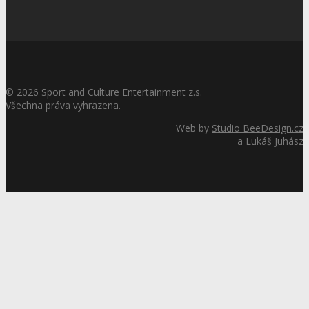
©
2026
Sport and Culture Entertainment z.s.
Všechna práva vyhrazena.
Web by
Studio BeeDesign.cz
a
Lukáš Juhász