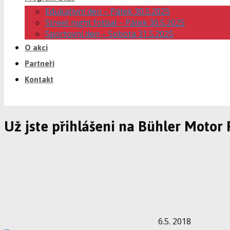
Edukativní den – Pátek 30.5.2025
Street night fotbal – Pátek 30.5.2025
Sportovní den – Sobota 31.5.2025
O akci
Partneři
Kontakt
Už jste přihlášeni na Bühler Motor
6.5. 2018