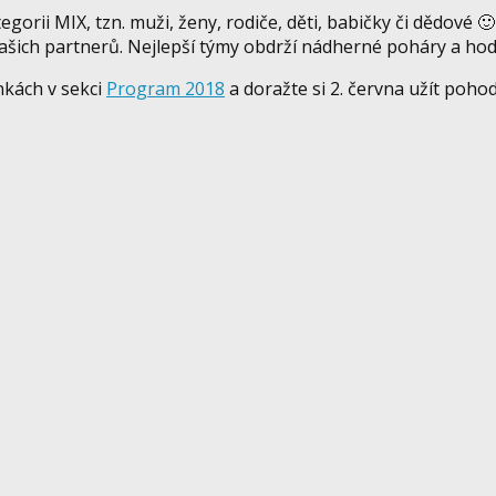
egorii MIX, tzn. muži, ženy, rodiče, děti, babičky či dědové 
našich partnerů. Nejlepší týmy obdrží nádherné poháry a ho
nkách v sekci
Program 2018
a doražte si 2. června užít poho