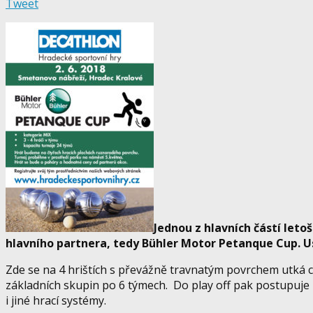
Tweet
Jednou z hlavních částí let
hlavního partnera, tedy Bühler Motor Petanque Cup. U
Zde se na 4 hrištích s převážně travnatým povrchem utká c
základních skupin po 6 týmech. Do play off pak postupuje
i jiné hrací systémy.