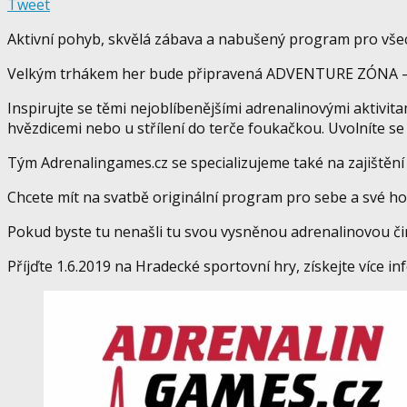
Tweet
Aktivní pohyb, skvělá zábava a nabušený program pro všech
Velkým trhákem her bude připravená ADVENTURE ZÓNA 
Inspirujte se těmi nejoblíbenějšími adrenalinovými aktivitam
hvězdicemi nebo u střílení do terče foukačkou. Uvolníte se
Tým Adrenalingames.cz se specializujeme také na zajiště
Chcete mít na svatbě originální program pro sebe a své
Pokud byste tu nenašli tu svou vysněnou adrenalinovou či
Příjďte 1.6.2019 na Hradecké sportovní hry, získejte více in