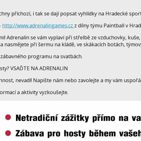
ny příchozí, i tak se dají popsat vyhlídky na Hradecké spor
–
http://www.adrenalingames.cz
z dílny týmu Paintball v Hrad
i! Adrenalin se vám vyplaví při střelbě ze vzduchovky, kuše, 
 a nasmějete při šermu na kládě, ve skákacích botách, týmov
ní zábavného programu na svatbách.
 hosty? VSAĎTE NA ADRENALIN
nnost, nevadí! Napište nám nebo zavolejte a my vám uspořá
formací a aktivity vyzkoušejte.