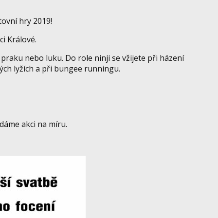
tovní hry 2019!
ci Králové.
praku nebo luku. Do role ninji se vžijete při házení
ých lyžích a při bungee runningu.
dáme akci na míru.