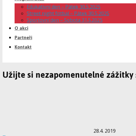
Edukativní den – Pátek 30.5.2025
Street night fotbal – Pátek 30.5.2025
Sportovní den – Sobota 31.5.2025
O akci
Partneři
Kontakt
Užijte si nezapomenutelné zážitky
28.4. 2019