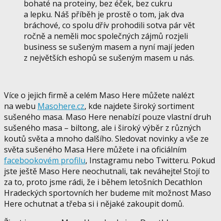
bohaté na proteiny, bez éček, bez cukru
a lepku. Náš příběh je prostě o tom, jak dva
bráchové, co spolu dřív prohodili sotva pár vět
ročně a neměli moc společných zájmů rozjeli
business se sušeným masem a nyní mají jeden
z největších eshopů se sušeným masem u nás.
Více o jejich firmě a celém Maso Here můžete nalézt
na webu
Masohere.cz
, kde najdete široký sortiment
sušeného masa. Maso Here nenabízí pouze vlastní druh
sušeného masa – biltong, ale i široký výběr z různých
koutů světa a mnoho dalšího. Sledovat novinky a vše ze
světa sušeného Masa Here můžete i na oficiálním
facebookovém profilu
, Instagramu nebo Twitteru. Pokud
jste ještě Maso Here neochutnali, tak neváhejte! Stojí to
za to, proto jsme rádi, že i během letošních Decathlon
Hradeckých sportovních her budeme mít možnost Maso
Here ochutnat a třeba si i nějaké zakoupit domů.