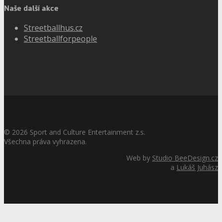
Naše další akce
Streetballhus.cz
Streetballforpeople
©
2026
Sport and Culture Entertainment z.s.
Všechna práva vyhrazena.
Web by
Studio BeeDesign.cz
a
Lukáš Juhász