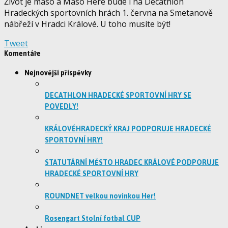
Život je maso a Maso Here bude i na Decathlon
Hradeckých sportovních hrách 1. června na Smetanově
nábřeží v Hradci Králové. U toho musíte být!
Tweet
Komentáře
Nejnovější příspěvky
DECATHLON HRADECKÉ SPORTOVNÍ HRY SE
POVEDLY!
KRÁLOVÉHRADECKÝ KRAJ PODPORUJE HRADECKÉ
SPORTOVNÍ HRY!
STATUTÁRNÍ MĚSTO HRADEC KRÁLOVÉ PODPORUJE
HRADECKÉ SPORTOVNÍ HRY
ROUNDNET velkou novinkou Her!
Rosengart Stolní fotbal CUP