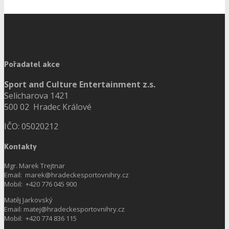
Pořadatel akce
Sport and Culture Entertainment z.s.
Selicharova 1421
500 02 Hradec Králové
IČO: 05020212
Kontakty
Mgr. Marek Trejtnar
Email: marek@hradeckesportovnihry.cz
Mobil: +420 776 045 900
Matěj Jarkovský
Email: matej@hradeckesportovnihry.cz
Mobil: +420 774 836 115