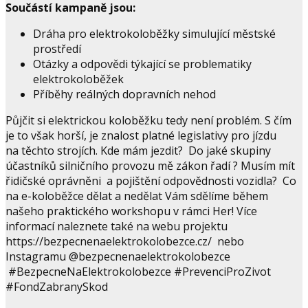
Součástí kampaně jsou:
Dráha pro elektrokoloběžky simulující městské
prostředí
Otázky a odpovědi týkající se problematiky
elektrokoloběžek
Příběhy reálných dopravních nehod
Půjčit si elektrickou koloběžku tedy není problém. S čím
je to však horší, je znalost platné legislativy pro jízdu
na těchto strojích. Kde mám jezdit? Do jaké skupiny
účastníků silničního provozu mě zákon řadí ? Musím mít
řidičské oprávněni a pojištění odpovědnosti vozidla? Co
na e-koloběžce dělat a nedělat Vám sdělíme během
našeho praktického workshopu v rámci Her! Více
informací naleznete také na webu projektu
https://bezpecnenaelektrokolobezce.cz/ nebo
Instagramu @bezpecnenaelektrokolobezce
#BezpecneNaElektrokolobezce #PrevenciProZivot
#FondZabranySkod