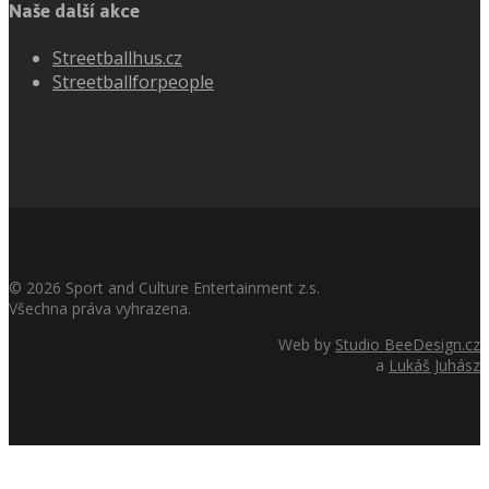
Naše další akce
Streetballhus.cz
Streetballforpeople
©
2026
Sport and Culture Entertainment z.s.
Všechna práva vyhrazena.
Web by
Studio BeeDesign.cz
a
Lukáš Juhász