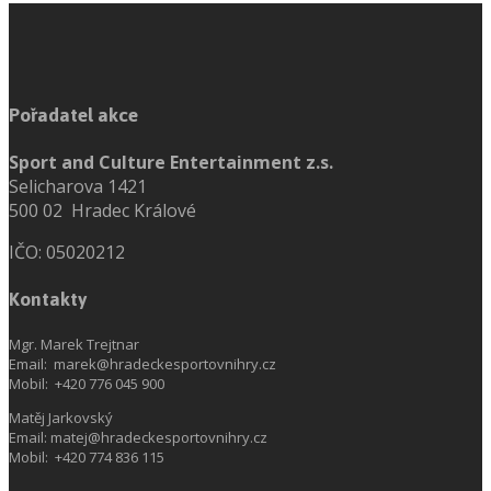
Pořadatel akce
Sport and Culture Entertainment z.s.
Selicharova 1421
500 02 Hradec Králové
IČO: 05020212
Kontakty
Mgr. Marek Trejtnar
Email: marek@hradeckesportovnihry.cz
Mobil: +420 776 045 900
Matěj Jarkovský
Email: matej@hradeckesportovnihry.cz
Mobil: +420 774 836 115