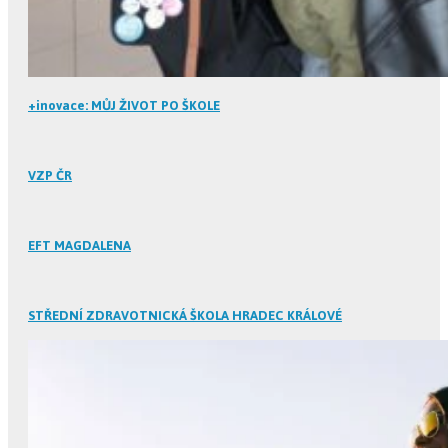
+inovace: MŮJ ŽIVOT PO ŠKOLE
VZP ČR
EFT MAGDALENA
STŘEDNÍ ZDRAVOTNICKÁ ŠKOLA HRADEC KRÁLOVÉ