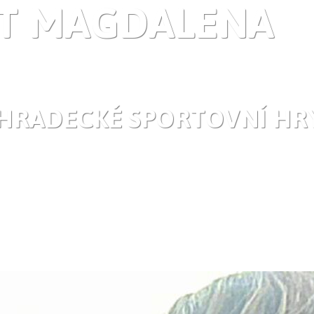
FT MAGDALENA
HRADECKÉ SPORTOVNÍ HRY