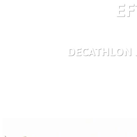
E
DECATHLON 