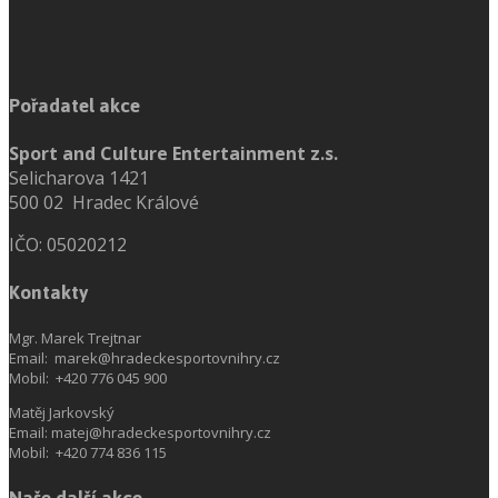
Pořadatel akce
Sport and Culture Entertainment z.s.
Selicharova 1421
500 02 Hradec Králové
IČO: 05020212
Kontakty
Mgr. Marek Trejtnar
Email: marek@hradeckesportovnihry.cz
Mobil: +420 776 045 900
Matěj Jarkovský
Email: matej@hradeckesportovnihry.cz
Mobil: +420 774 836 115