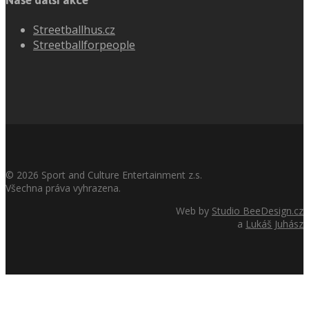
Naše další akce
Streetballhus.cz
Streetballforpeople
©
2026
Sport and Culture Entertainment z.s.
Všechna práva vyhrazena.
Web by
Studio BeeDesign.cz
a
Lukáš Juhász