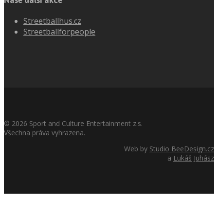
Naše další akce
Streetballhus.cz
Streetballforpeople
©
2026
Sport and Culture Entertainment z.s.
Všechna práva vyhrazena.
Web by
Studio BeeDesign.cz
a
Lukáš Juhász