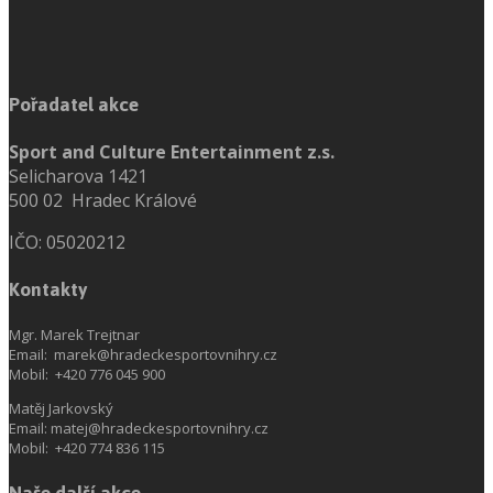
Pořadatel akce
Sport and Culture Entertainment z.s.
Selicharova 1421
500 02 Hradec Králové
IČO: 05020212
Kontakty
Mgr. Marek Trejtnar
Email: marek@hradeckesportovnihry.cz
Mobil: +420 776 045 900
Matěj Jarkovský
Email: matej@hradeckesportovnihry.cz
Mobil: +420 774 836 115