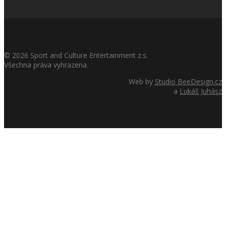
©
2026
Sport and Culture Entertainment z.s.
Všechna práva vyhrazena.
Web by
Studio BeeDesign.cz
a
Lukáš Juhász