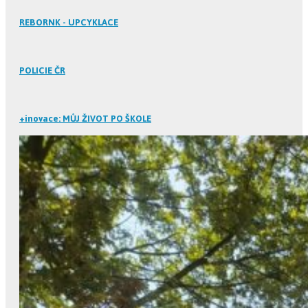
REBORNK - UPCYKLACE
POLICIE ČR
+inovace: MŮJ ŽIVOT PO ŠKOLE