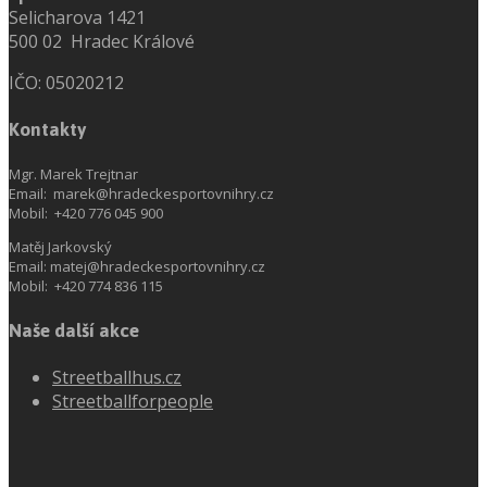
Selicharova 1421
500 02 Hradec Králové
IČO: 05020212
Kontakty
Mgr. Marek Trejtnar
Email: marek@hradeckesportovnihry.cz
Mobil: +420 776 045 900
Matěj Jarkovský
Email: matej@hradeckesportovnihry.cz
Mobil: +420 774 836 115
Naše další akce
Streetballhus.cz
Streetballforpeople